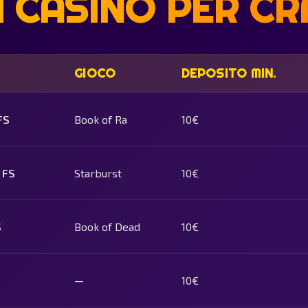
I CASINO PER CR
GIOCO
DEPOSITO MIN.
FS
Book of Ra
10€
 FS
Starburst
10€
S
Book of Dead
10€
—
10€