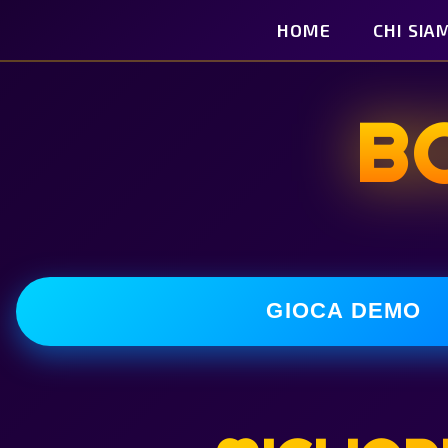
HOME
CHI SIA
B
GIOCA DEMO