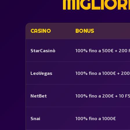
MIGLIOR
CASINO
BONUS
StarCasinò
100% fino a 500€ + 200 
LeoVegas
100% fino a 1000€ + 200
NetBet
100% fino a 200€ + 10 F
Snai
100% fino a 1000€