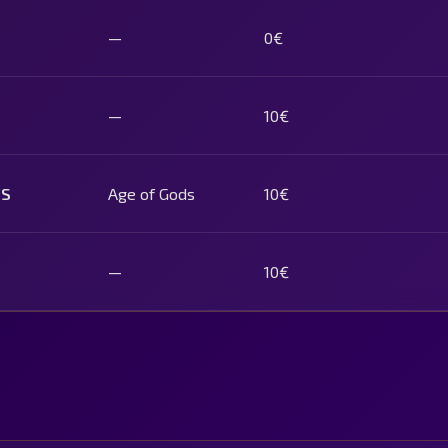
—
0€
—
10€
FS
Age of Gods
10€
—
10€