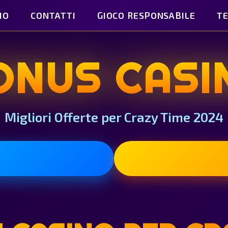
MO
CONTATTI
GIOCO RESPONSABILE
TE
ONUS CASI
Migliori Offerte per Crazy Time 2024