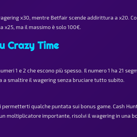
agering x30, mentre Betfair scende addirittura a x20. Con 
a x25, ma il massimo è solo 100€.
u Crazy Time
umeri 1 e 2 che escono più spesso. Il numero 1 ha 21 segme
a a smaltire il wagering senza bruciare tutto subito.
 permetterti qualche puntata sui bonus game. Cash Hunt 
i un moltiplicatore importante, risolvi il wagering in una b