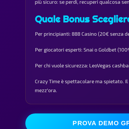
più sicuro: se perdi, recuperi qualcosa s
Quale Bonus Sceglier
Per principianti: 888 Casino (20€ senza de
Per giocatori esperti: Snai o Goldbet (100
Per chi vuole sicurezza: LeoVegas cashbac
Crazy Time è spettacolare ma spietato. Il
mezz'ora.
PROVA DEMO GR