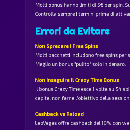
Molti bonus hanno limiti di 5€ per spin.
Controlla sempre i termini prima di attivar
Errori da Evitare
Non Sprecare i Free Spins
Molti pacchetti includono free spins per 
Meglio un bonus "pulito" solo in denaro.
Non Inseguire il Crazy Time Bonus
Il bonus Crazy Time esce 1 volta su 54 spi
capita, non farne l'obiettivo della session
Cashback vs Reload
LeoVegas offre cashback del 10% con wage