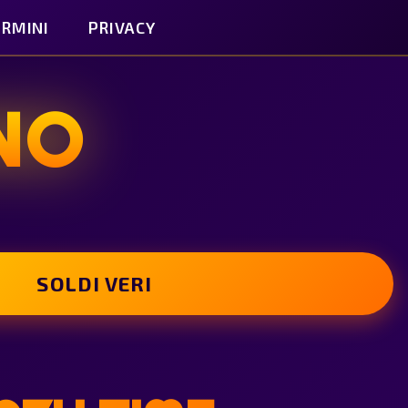
RMINI
PRIVACY
NO
SOLDI VERI