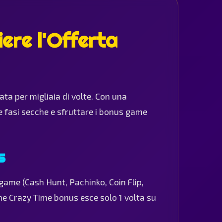
ere l'Offerta
ata per migliaia di volte. Con una
e fasi secche e sfruttare i bonus game
s
 game (Cash Hunt, Pachinko, Coin Flip,
che Crazy Time bonus esce solo 1 volta su